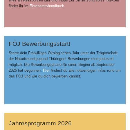
alles an Ressourcen gibt und Tipps zur Umsetzung von Projekten
findet ihr im
Ehrenamtshandbuch
.
FÖJ Bewerbungsstart!
Starte dein Freiwilliges Ökologisches Jahr unter der Trägerschaft
der Naturfreundejugend Thüringen! Bewerbungen sind jederzeit
möglich. Die Bewerbungsphase für einen Beginn ab September
2026 hat begonnen.
Hier
findest du alle notwendigen Infos rund um
das FÖJ und wie du dich bewerben kannst.
Jahresprogramm 2026