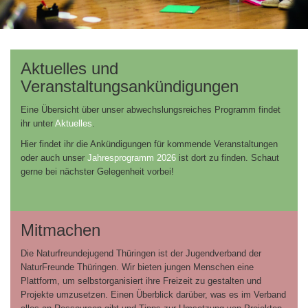
Aktuelles und
Veranstaltungsankündigungen
Eine Übersicht über unser abwechslungsreiches Programm findet
ihr unter
Aktuelles
.
Hier findet ihr die Ankündigungen für kommende Veranstaltungen
oder auch unser
Jahresprogramm 2026
ist dort zu finden. Schaut
gerne bei nächster Gelegenheit vorbei!
Mitmachen
Die Naturfreundejugend Thüringen ist der Jugendverband der
NaturFreunde Thüringen. Wir bieten jungen Menschen eine
Plattform, um selbstorganisiert ihre Freizeit zu gestalten und
Projekte umzusetzen. Einen Überblick darüber, was es im Verband