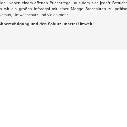
llen. Neben einem offenen Bücherregal, aus dem sich jede*r Besuche
en wir ein großes Inforegal mit einer Menge Broschüren zu politis
ismus, Umweltschutz und vieles mehr.
leichberechtigung und den Schutz unserer Umwelt!
Allgemeine Informationen
W
NaturFreunde Thüringen
Na