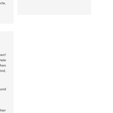
rte,
hen!
iele
chen
ind,
 und
hier