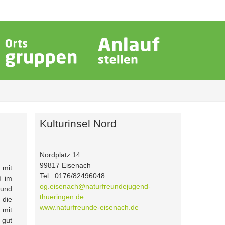
Kulturinsel Nord
Nordplatz 14
99817 Eisenach
 mit
Tel.: 0176/82496048
d im
og.eisenach@naturfreundejugend-
 und
thueringen.de
 die
www.naturfreunde-eisenach.de
mit
 gut