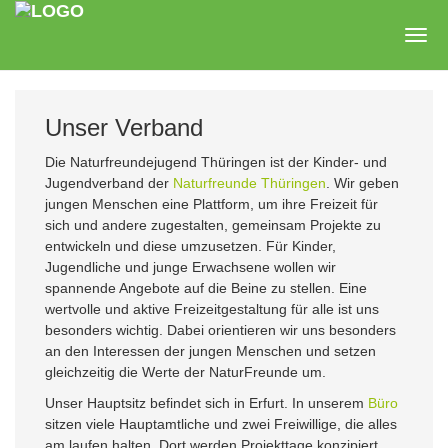
Zum
Hauptinhalt
Togg
springen
navig
Unser Verband
Die Naturfreundejugend Thüringen ist der Kinder- und
Jugendverband der
Naturfreunde Thüringen
. Wir geben
jungen Menschen eine Plattform, um ihre Freizeit für
sich und andere zugestalten, gemeinsam Projekte zu
entwickeln und diese umzusetzen. Für Kinder,
Jugendliche und junge Erwachsene wollen wir
spannende Angebote auf die Beine zu stellen. Eine
wertvolle und aktive Freizeitgestaltung für alle ist uns
besonders wichtig. Dabei orientieren wir uns besonders
an den Interessen der jungen Menschen und setzen
gleichzeitig die Werte der NaturFreunde um.
Unser Hauptsitz befindet sich in Erfurt. In unserem
Büro
sitzen viele Hauptamtliche und zwei Freiwillige, die alles
am laufen halten. Dort werden Projekttage konzipiert,