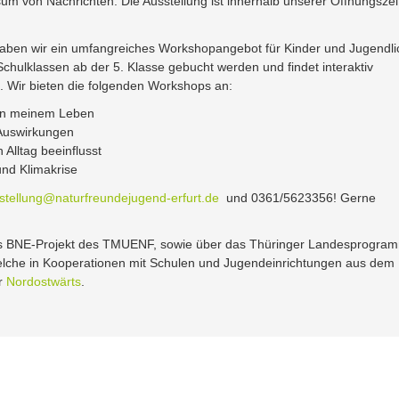
 von Nachrichten. Die Ausstellung ist innerhalb unserer Öffnungszei
 haben wir ein umfangreiches Workshopangebot für Kinder und Jugendl
hulklassen ab der 5. Klasse gebucht werden und findet interaktiv
tt. Wir bieten die folgenden Workshops an:
in meinem Leben
 Auswirkungen
 Alltag beeinflusst
und Klimakrise
tellung@naturfreundejugend-erfurt.de
und 0361/5623356! Gerne
as BNE-Projekt des TMUENF, sowie über das Thüringer Landesprogra
che in Kooperationen mit Schulen und Jugendeinrichtungen aus dem
er
Nordostwärts
.