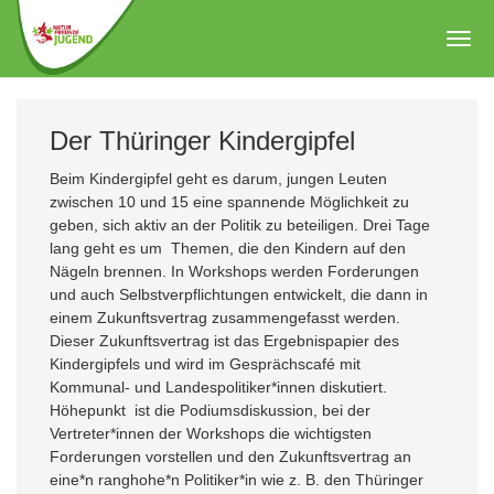
Zum
Hauptinhalt
Togg
springen
navig
Der Thüringer Kindergipfel
Beim Kindergipfel geht es darum, jungen Leuten
zwischen 10 und 15 eine spannende Möglichkeit zu
geben, sich aktiv an der Politik zu beteiligen. Drei Tage
lang geht es um Themen, die den Kindern auf den
Nägeln brennen. In Workshops werden Forderungen
und auch Selbstverpflichtungen entwickelt, die dann in
einem Zukunftsvertrag zusammengefasst werden.
Dieser Zukunftsvertrag ist das Ergebnispapier des
Kindergipfels und wird im Gesprächscafé mit
Kommunal- und Landespolitiker*innen diskutiert.
Höhepunkt ist die Podiumsdiskussion, bei der
Vertreter*innen der Workshops die wichtigsten
Forderungen vorstellen und den Zukunftsvertrag an
eine*n ranghohe*n Politiker*in wie z. B. den Thüringer