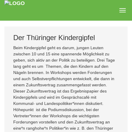
Zum
Hauptinhalt
Togg
springen
navig
Der Thüringer Kindergipfel
Beim Kindergipfel geht es darum, jungen Leuten
zwischen 10 und 15 eine spannende Möglichkeit zu
geben, sich aktiv an der Politik zu beteiligen. Drei Tage
lang geht es um Themen, die den Kindern auf den
Nägeln brennen. In Workshops werden Forderungen
und auch Selbstverpflichtungen entwickelt, die dann in
einem Zukunftsvertrag zusammengefasst werden.
Dieser Zukunftsvertrag ist das Ergebnispapier des
Kindergipfels und wird im Gesprächscafé mit
Kommunal- und Landespolitiker*innen diskutiert.
Höhepunkt ist die Podiumsdiskussion, bei der
Vertreter*innen der Workshops die wichtigsten
Forderungen vorstellen und den Zukunftsvertrag an
eine*n ranghohe*n Politiker*in wie z. B. den Thüringer