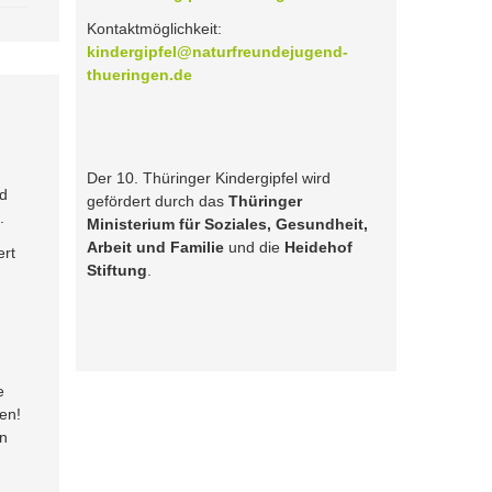
Kontaktmöglichkeit:
kindergipfel@naturfreundejugend-
thueringen.de
Der 10. Thüringer Kindergipfel wird
nd
gefördert durch das
Thüringer
.
Ministerium für Soziales, Gesundheit,
Arbeit und Familie
und die
Heidehof
ert
Stiftung
.
e
en!
nn