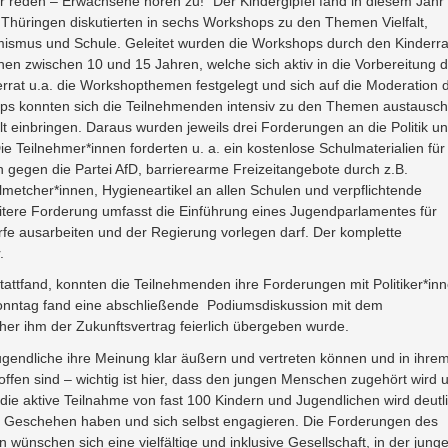
r reden – Erwachsene hören zu!” Der Kindergipfel fand in diesem Jahr 
z Thüringen diskutierten in sechs Workshops zu den Themen Vielfalt,
ismus und Schule. Geleitet wurden die Workshops durch den Kinderra
hen zwischen 10 und 15 Jahren, welche sich aktiv in die Vorbereitung 
errat u.a. die Workshopthemen festgelegt und sich auf die Moderation 
ops konnten sich die Teilnehmenden intensiv zu den Themen austausc
t einbringen. Daraus wurden jeweils drei Forderungen an die Politik u
e Teilnehmer*innen forderten u. a. ein kostenlose Schulmaterialien für 
n gegen die Partei AfD, barrierearme Freizeitangebote durch z.B.
etcher*innen, Hygieneartikel an allen Schulen und verpflichtende
tere Forderung umfasst die Einführung eines Jugendparlamentes für
fe ausarbeiten und der Regierung vorlegen darf. Der komplette
.
ttfand, konnten die Teilnehmenden ihre Forderungen mit Politiker*in
nntag fand eine abschließende Podiumsdiskussion mit dem
her ihm der Zukunftsvertrag feierlich übergeben wurde.
Jugendliche ihre Meinung klar äußern und vertreten können und in ihre
offen sind – wichtig ist hier, dass den jungen Menschen zugehört wird 
e aktive Teilnahme von fast 100 Kindern und Jugendlichen wird deutli
en Geschehen haben und sich selbst engagieren. Die Forderungen des
ünschen sich eine vielfältige und inklusive Gesellschaft, in der jung