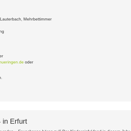
 Lauterbach, Mehrbettimmer
ung
er
hueringen.de
oder
h.
 in Erfurt