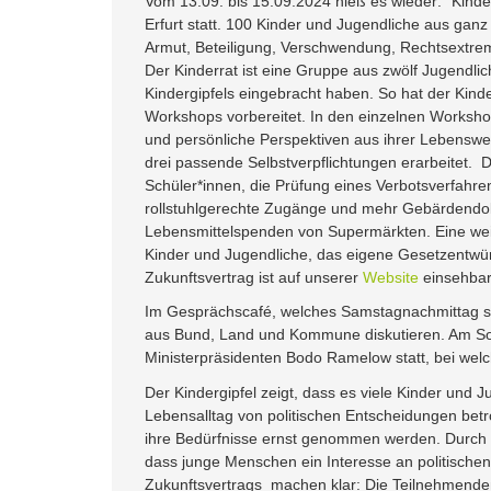
Vom 13.09. bis 15.09.2024 hieß es wieder: “Kinde
Erfurt statt. 100 Kinder und Jugendliche aus gan
Armut, Beteiligung, Verschwendung, Rechtsextrem
Der Kinderrat ist eine Gruppe aus zwölf Jugendlic
Kindergipfels eingebracht haben. So hat der Kind
Workshops vorbereitet. In den einzelnen Worksh
und persönliche Perspektiven aus ihrer Lebenswel
drei passende Selbstverpflichtungen erarbeitet. Di
Schüler*innen, die Prüfung eines Verbotsverfahre
rollstuhlgerechte Zugänge und mehr Gebärdendolm
Lebensmittelspenden von Supermärkten. Eine wei
Kinder und Jugendliche, das eigene Gesetzentwür
Zukunftsvertrag ist auf unserer
Website
einsehbar
Im Gesprächscafé, welches Samstagnachmittag sta
aus Bund, Land und Kommune diskutieren. Am So
Ministerpräsidenten Bodo Ramelow statt, bei welc
Der Kindergipfel zeigt, dass es viele Kinder und 
Lebensalltag von politischen Entscheidungen betr
ihre Bedürfnisse ernst genommen werden. Durch di
dass junge Menschen ein Interesse an politisch
Zukunftsvertrags machen klar: Die Teilnehmenden w