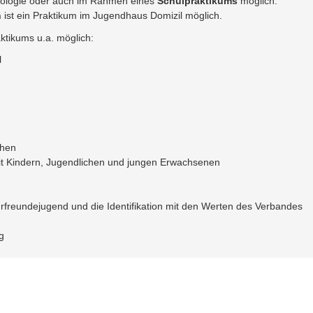
chologie oder auch im Rahmen eines
Schulpraktikums
möglich.
n
ist ein Praktikum im Jugendhaus Domizil möglich.
tikums u.a. möglich:
l
chen
t Kindern, Jugendlichen und jungen Erwachsenen
rfreundejugend und die Identifikation mit den Werten des Verbandes
g