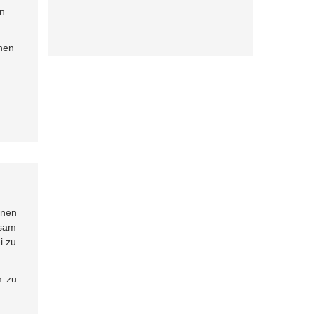
en
chen
inen
nsam
i zu
m zu