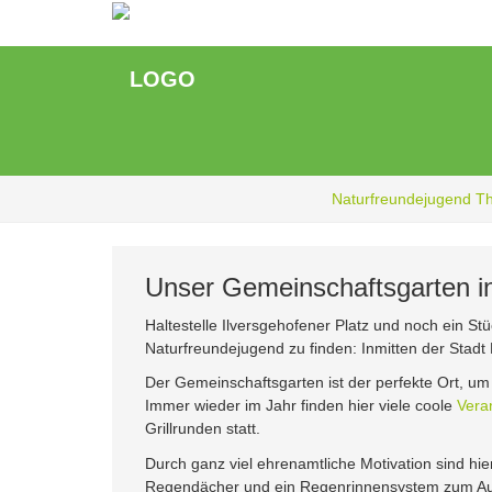
Zum
Hauptinhalt
springen
Naturfreundejugend T
Unser Gemeinschaftsgarten in
Haltestelle Ilversgehofener Platz und noch ein St
Naturfreundejugend zu finden: Inmitten der Stadt E
Der Gemeinschaftsgarten ist der perfekte Ort, u
Immer wieder im Jahr finden hier viele coole
Vera
Grillrunden statt.
Durch ganz viel ehrenamtliche Motivation sind hie
Regendächer und ein Regenrinnensystem zum Auf