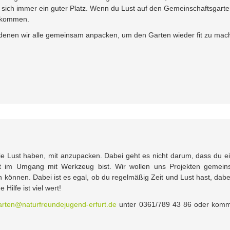
t sich immer ein guter Platz. Wenn du Lust auf den Gemeinschaftsgart
llkommen.
n denen wir alle gemeinsam anpacken, um den Garten wieder fit zu ma
e Lust haben, mit anzupacken. Dabei geht es nicht darum, dass du e
t im Umgang mit Werkzeug bist. Wir wollen uns Projekten gemei
können. Dabei ist es egal, ob du regelmäßig Zeit und Lust hast, dabe
Hilfe ist viel wert!
rten@naturfreundejugend-erfurt.de
unter 0361/789 43 86 oder kom