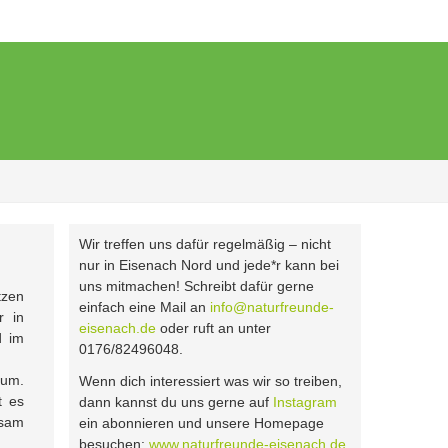
Wir treffen uns dafür regelmäßig – nicht
nur in Eisenach Nord und jede*r kann bei
uns mitmachen! Schreibt dafür gerne
tzen
einfach eine Mail an
info@naturfreunde-
r in
eisenach.de
oder ruft an unter
 im
0176/82496048.
rum.
Wenn dich interessiert was wir so treiben,
t es
dann kannst du uns gerne auf
Instagram
nsam
ein abonnieren und unsere Homepage
besuchen:
www.naturfreunde-eisenach.de