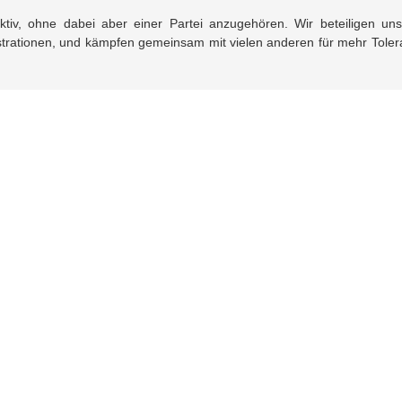
aktiv, ohne dabei aber einer Partei anzugehören. Wir beteiligen un
strationen, und kämpfen gemeinsam mit vielen anderen für mehr Toler
Allgemeine Informationen
W
NaturFreunde Thüringen
Na
Jo
Naturfreundehaus "Thüringer Wald"
Er
Naturfreundejugend Deutschlands
U