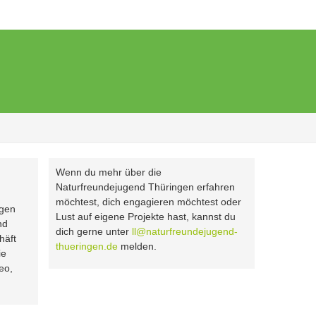
Wenn du mehr über die
Naturfreundejugend Thüringen erfahren
möchtest, dich engagieren möchtest oder
rgen
Lust auf eigene Projekte hast, kannst du
nd
dich gerne unter
ll@naturfreundejugend-
häft
thueringen.de
melden.
ie
eo,