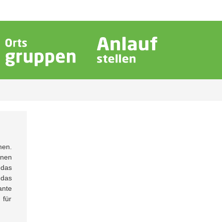
men.
anen
 das
 das
ante
 für