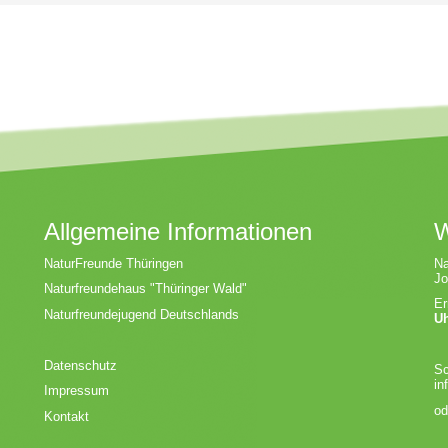
Allgemeine Informationen
W
NaturFreunde Thüringen
Na
Jo
Naturfreundehaus "Thüringer Wald"
Er
Naturfreundejugend Deutschlands
U
Datenschutz
Sc
in
Impressum
od
Kontakt