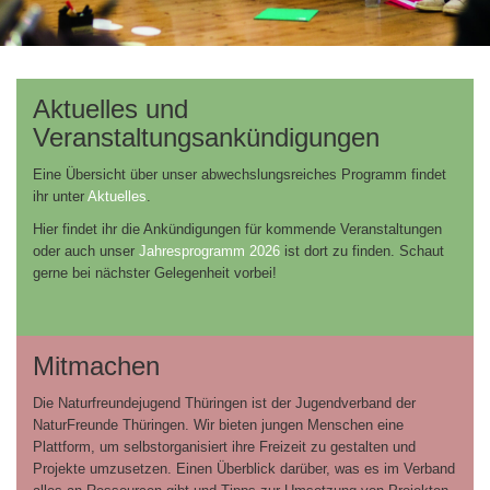
Aktuelles und
Veranstaltungsankündigungen
Eine Übersicht über unser abwechslungsreiches Programm findet
ihr unter
Aktuelles
.
Hier findet ihr die Ankündigungen für kommende Veranstaltungen
oder auch unser
Jahresprogramm 2026
ist dort zu finden. Schaut
gerne bei nächster Gelegenheit vorbei!
Mitmachen
Die Naturfreundejugend Thüringen ist der Jugendverband der
NaturFreunde Thüringen. Wir bieten jungen Menschen eine
Plattform, um selbstorganisiert ihre Freizeit zu gestalten und
Projekte umzusetzen. Einen Überblick darüber, was es im Verband