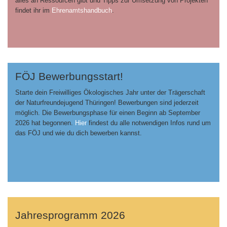
alles an Ressourcen gibt und Tipps zur Umsetzung von Projekten
findet ihr im
Ehrenamtshandbuch
.
FÖJ Bewerbungsstart!
Starte dein Freiwilliges Ökologisches Jahr unter der Trägerschaft
der Naturfreundejugend Thüringen! Bewerbungen sind jederzeit
möglich. Die Bewerbungsphase für einen Beginn ab September
2026 hat begonnen.
Hier
findest du alle notwendigen Infos rund um
das FÖJ und wie du dich bewerben kannst.
Jahresprogramm 2026