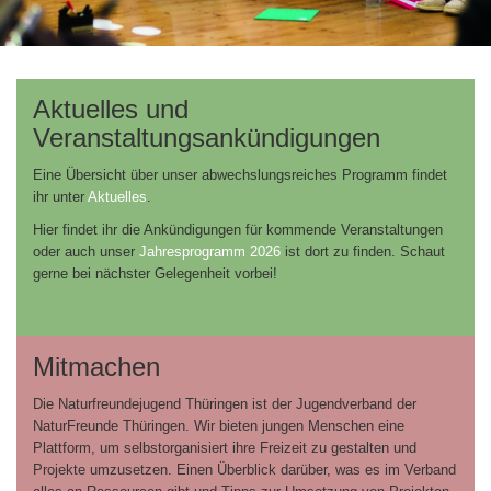
Aktuelles und
Veranstaltungsankündigungen
Eine Übersicht über unser abwechslungsreiches Programm findet
ihr unter
Aktuelles
.
Hier findet ihr die Ankündigungen für kommende Veranstaltungen
oder auch unser
Jahresprogramm 2026
ist dort zu finden. Schaut
gerne bei nächster Gelegenheit vorbei!
Mitmachen
Die Naturfreundejugend Thüringen ist der Jugendverband der
NaturFreunde Thüringen. Wir bieten jungen Menschen eine
Plattform, um selbstorganisiert ihre Freizeit zu gestalten und
Projekte umzusetzen. Einen Überblick darüber, was es im Verband