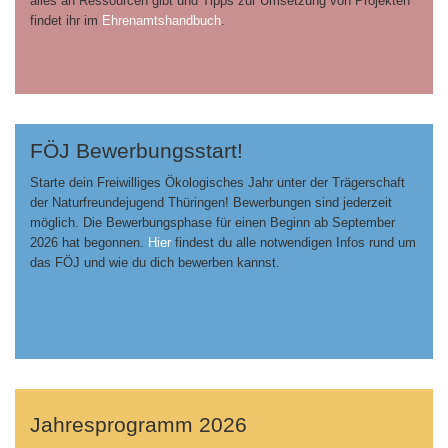
alles an Ressourcen gibt und Tipps zur Umsetzung von Projekten
findet ihr im
Ehrenamtshandbuch
.
FÖJ Bewerbungsstart!
Starte dein Freiwilliges Ökologisches Jahr unter der Trägerschaft
der Naturfreundejugend Thüringen! Bewerbungen sind jederzeit
möglich. Die Bewerbungsphase für einen Beginn ab September
2026 hat begonnen.
Hier
findest du alle notwendigen Infos rund um
das FÖJ und wie du dich bewerben kannst.
Jahresprogramm 2026