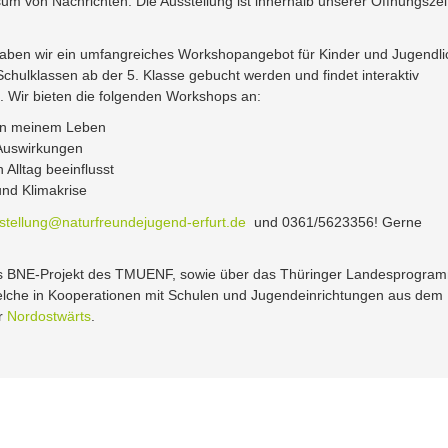
 von Nachrichten. Die Ausstellung ist innerhalb unserer Öffnungszei
 haben wir ein umfangreiches Workshopangebot für Kinder und Jugendl
hulklassen ab der 5. Klasse gebucht werden und findet interaktiv
tt. Wir bieten die folgenden Workshops an:
in meinem Leben
 Auswirkungen
 Alltag beeinflusst
und Klimakrise
tellung@naturfreundejugend-erfurt.de
und 0361/5623356! Gerne
as BNE-Projekt des TMUENF, sowie über das Thüringer Landesprogra
che in Kooperationen mit Schulen und Jugendeinrichtungen aus dem
er
Nordostwärts
.