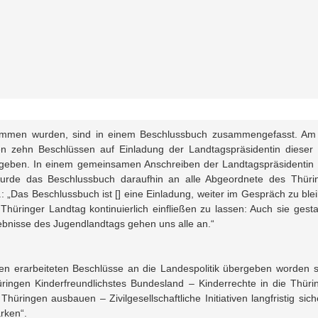
nommen wurden, sind in einem Beschlussbuch zusammengefasst. Am
 zehn Beschlüssen auf Einladung der Landtagspräsidentin dieser
ergeben. In einem gemeinsamen Anschreiben der Landtagspräsidentin
urde das Beschlussbuch daraufhin an alle Abgeordnete des Thüri
: „Das Beschlussbuch ist [] eine Einladung, weiter im Gespräch zu ble
Thüringer Landtag kontinuierlich einfließen zu lassen: Auch sie gesta
ebnisse des Jugendlandtags gehen uns alle an.“
n erarbeiteten Beschlüsse an die Landespolitik übergeben worden s
ingen Kinderfreundlichstes Bundesland – Kinderrechte in die Thüri
üringen ausbauen – Zivilgesellschaftliche Initiativen langfristig sich
ärken“.