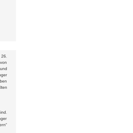
 26.
 von
 und
nger
iben
lten
ind.
nger
ern“