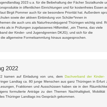
Jugendlandtag 2023 u.a. für die Beibehaltung der Fächer Sozialkunde u
ionsprodukte in öffentlichen Einrichtungen und für kostenfreies Essen a
aut Birgit Pommer auch für sie besondere Priorität hat. Außerdem spr
Schulen sowie der aktiven Einbindung von Schüler*innen in
hemen die auch uns als Naturfreundejugend Thüringen wichtig sind. 
rks als in Prüfungen zugelassenes Hilfsmittel, „ein Thema, das viele
band der Kinder- und Jugendgremien DKJG); und sich für die
er die allgemeine Formelsammlung hinaus ausgesprochen.
ag 2022
022 kamen auf Einladung von uns, dem
Dachverband der Kinder-
nger Landtag ca. 80 junge Menschen aus ganz Thüringen in Erfurt
Lesungen, Fraktionen und Ausschüssen haben sie in den Räumlichke
gens formulierte Anträge zu den Themen Nachhaltigkeit, Mobilität
n des Thüringer Landtags ins Gespräch gekommen.