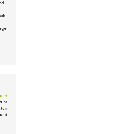
nd
n
ach
Rege
 und
 zum
iten
 und