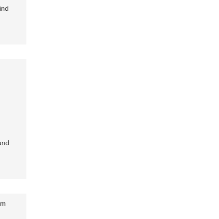
ind
und
em