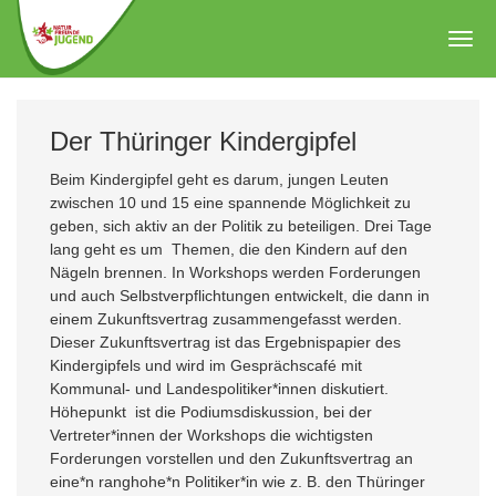
Zum
Hauptinhalt
Togg
springen
navig
Der Thüringer Kindergipfel
Beim Kindergipfel geht es darum, jungen Leuten
zwischen 10 und 15 eine spannende Möglichkeit zu
geben, sich aktiv an der Politik zu beteiligen. Drei Tage
lang geht es um Themen, die den Kindern auf den
Nägeln brennen. In Workshops werden Forderungen
und auch Selbstverpflichtungen entwickelt, die dann in
einem Zukunftsvertrag zusammengefasst werden.
Dieser Zukunftsvertrag ist das Ergebnispapier des
Kindergipfels und wird im Gesprächscafé mit
Kommunal- und Landespolitiker*innen diskutiert.
Höhepunkt ist die Podiumsdiskussion, bei der
Vertreter*innen der Workshops die wichtigsten
Forderungen vorstellen und den Zukunftsvertrag an
eine*n ranghohe*n Politiker*in wie z. B. den Thüringer