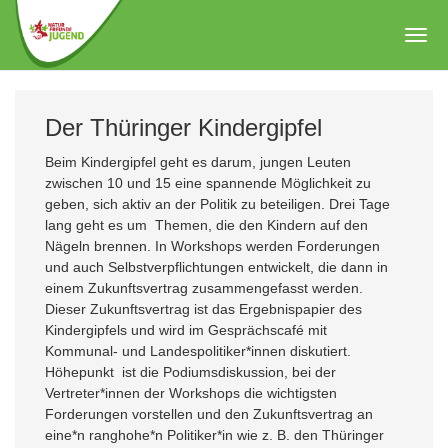
Zum
Hauptinhalt
Togg
springen
navig
Der Thüringer Kindergipfel
Beim Kindergipfel geht es darum, jungen Leuten
zwischen 10 und 15 eine spannende Möglichkeit zu
geben, sich aktiv an der Politik zu beteiligen. Drei Tage
lang geht es um Themen, die den Kindern auf den
Nägeln brennen. In Workshops werden Forderungen
und auch Selbstverpflichtungen entwickelt, die dann in
einem Zukunftsvertrag zusammengefasst werden.
Dieser Zukunftsvertrag ist das Ergebnispapier des
Kindergipfels und wird im Gesprächscafé mit
Kommunal- und Landespolitiker*innen diskutiert.
Höhepunkt ist die Podiumsdiskussion, bei der
Vertreter*innen der Workshops die wichtigsten
Forderungen vorstellen und den Zukunftsvertrag an
eine*n ranghohe*n Politiker*in wie z. B. den Thüringer