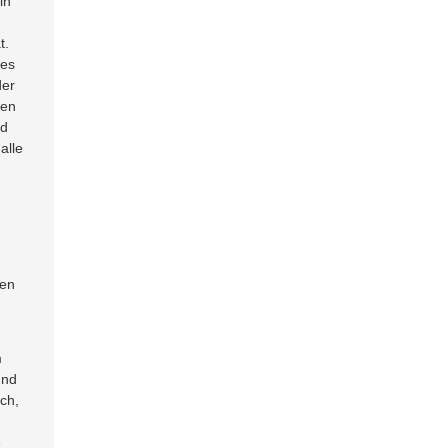
in
t.
des
der
hen
nd
alle
nen
m
und
ch,
e