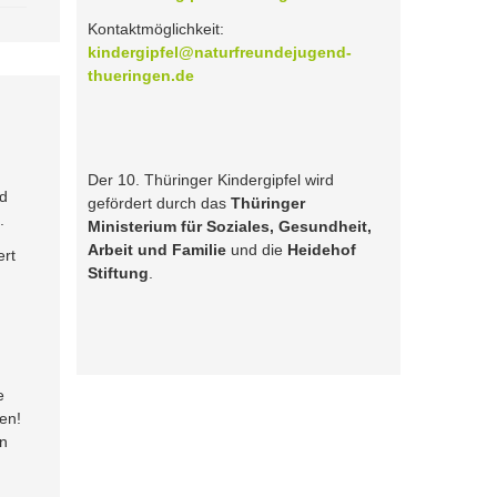
Kontaktmöglichkeit:
kindergipfel@naturfreundejugend-
thueringen.de
Der 10. Thüringer Kindergipfel wird
nd
gefördert durch das
Thüringer
.
Ministerium für Soziales, Gesundheit,
Arbeit und Familie
und die
Heidehof
ert
Stiftung
.
e
en!
nn