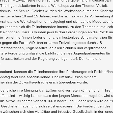
r reden – Erwachsene hören zu!” Der Kindergipfel fand in diesem Jahr 
z Thüringen diskutierten in sechs Workshops zu den Themen Vielfalt,
ismus und Schule. Geleitet wurden die Workshops durch den Kinderra
hen zwischen 10 und 15 Jahren, welche sich aktiv in die Vorbereitung 
errat u.a. die Workshopthemen festgelegt und sich auf die Moderation 
ops konnten sich die Teilnehmenden intensiv zu den Themen austausc
t einbringen. Daraus wurden jeweils drei Forderungen an die Politik u
e Teilnehmer*innen forderten u. a. ein kostenlose Schulmaterialien für 
n gegen die Partei AfD, barrierearme Freizeitangebote durch z.B.
etcher*innen, Hygieneartikel an allen Schulen und verpflichtende
tere Forderung umfasst die Einführung eines Jugendparlamentes für
fe ausarbeiten und der Regierung vorlegen darf. Der komplette
.
ttfand, konnten die Teilnehmenden ihre Forderungen mit Politiker*in
nntag fand eine abschließende Podiumsdiskussion mit dem
her ihm der Zukunftsvertrag feierlich übergeben wurde.
Jugendliche ihre Meinung klar äußern und vertreten können und in ihre
offen sind – wichtig ist hier, dass den jungen Menschen zugehört wird 
e aktive Teilnahme von fast 100 Kindern und Jugendlichen wird deutli
en Geschehen haben und sich selbst engagieren. Die Forderungen des
ünschen sich eine vielfältige und inklusive Gesellschaft, in der jung