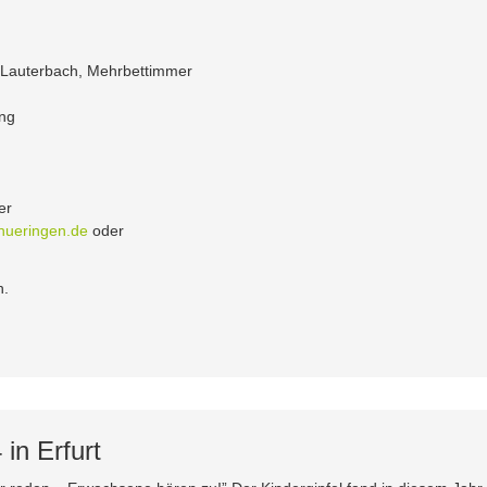
 Lauterbach, Mehrbettimmer
ung
er
hueringen.de
oder
h.
 in Erfurt