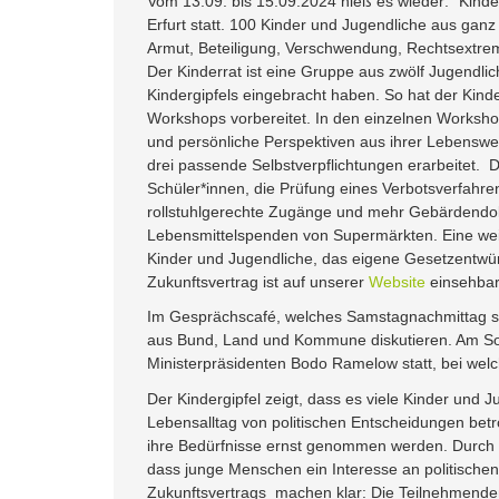
Vom 13.09. bis 15.09.2024 hieß es wieder: “Kinde
Erfurt statt. 100 Kinder und Jugendliche aus gan
Armut, Beteiligung, Verschwendung, Rechtsextrem
Der Kinderrat ist eine Gruppe aus zwölf Jugendlic
Kindergipfels eingebracht haben. So hat der Kind
Workshops vorbereitet. In den einzelnen Worksh
und persönliche Perspektiven aus ihrer Lebenswel
drei passende Selbstverpflichtungen erarbeitet. Di
Schüler*innen, die Prüfung eines Verbotsverfahre
rollstuhlgerechte Zugänge und mehr Gebärdendolm
Lebensmittelspenden von Supermärkten. Eine wei
Kinder und Jugendliche, das eigene Gesetzentwür
Zukunftsvertrag ist auf unserer
Website
einsehbar
Im Gesprächscafé, welches Samstagnachmittag sta
aus Bund, Land und Kommune diskutieren. Am So
Ministerpräsidenten Bodo Ramelow statt, bei welc
Der Kindergipfel zeigt, dass es viele Kinder und 
Lebensalltag von politischen Entscheidungen betr
ihre Bedürfnisse ernst genommen werden. Durch di
dass junge Menschen ein Interesse an politisch
Zukunftsvertrags machen klar: Die Teilnehmenden w