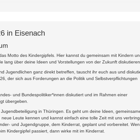
26 in Eisenach
äum
 das Motto des Kindergipfels. Hier kannst du gemeinsam mit Kindern u
lang über deine Ideen und Vorstellungen von der Zukunft diskutieren
 Jugendlichen ganz direkt betreffen, tauscht ihr euch aus und diskuti
026, der sich aus Forderungen an die Politik und Selbstverpflichtungen
ndes- und Bundespolitiker*innen diskutiert und im Rahmen einer
igt übergeben.
ive Jugendbeteiligung in Thüringen. Es geht um deine Ideen, gemeinsam
u neue Leute kennen und kannst einfach eine tolle Zeit mit uns verbring
 Kinder- und Jugendgruppe, dem Kinderrat, geplant und vorbereitet. We
 Kindergipfel passiert, dann wirke mit im Kinderrat.