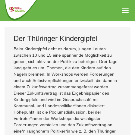
Zum
Hauptinhalt
Togg
springen
navig
Der Thüringer Kindergipfel
Beim Kindergipfel geht es darum, jungen Leuten
zwischen 10 und 15 eine spannende Möglichkeit zu
geben, sich aktiv an der Politik zu beteiligen. Drei Tage
lang geht es um Themen, die den Kindern auf den
Nägeln brennen. In Workshops werden Forderungen
und auch Selbstverpflichtungen entwickelt, die dann in
einem Zukunftsvertrag zusammengefasst werden.
Dieser Zukunftsvertrag ist das Ergebnispapier des
Kindergipfels und wird im Gesprächscafé mit
Kommunal- und Landespolitiker*innen diskutiert.
Höhepunkt ist die Podiumsdiskussion, bei der
Vertreter*innen der Workshops die wichtigsten
Forderungen vorstellen und den Zukunftsvertrag an
eine*n ranghohe*n Politiker*in wie z. B. den Thüringer