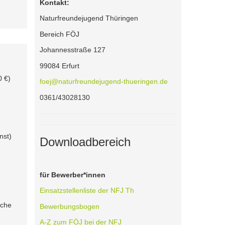
Kontakt:
Naturfreundejugend Thüringen
Bereich FÖJ
Johannesstraße 127
99084 Erfurt
0 €)
foej@naturfreundejugend-thueringen.de
0361/43028130
nst)
Downloadbereich
für Bewerber*innen
Einsatzstellenliste der NFJ Th
sche
Bewerbungsbogen
A-Z zum FÖJ bei der NFJ