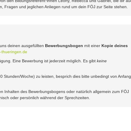
von den Bildungsreferent*innen Leony, Rebecca und Gabriel, die dir au
n, Fragen und jeglichen Anliegen rund um dein FÖJ zur Seite stehen.
uns deinen ausgefüllten
Bewerbungsbogen
mit einer
Kopie deines
-thueringen.de
gung. Eine Bewerbung ist jederzeit möglich. Es gibt
keine
 20 Stunden/Woche) zu leisten, besprich dies bitte unbedingt von Anfang
n Inhalten des Bewerbungsbogens oder natürlich allgemein zum FÖJ
onisch oder persönlich während der Sprechzeiten.