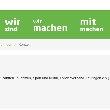
hüringen
Kontakt
, sanften Tourismus, Sport und Kultur, Landesverband Thüringen e.V.)