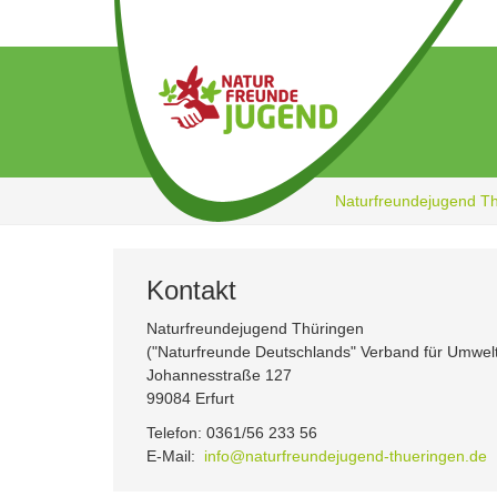
Zum
Hauptinhalt
springen
Naturfreundejugend T
Kontakt
Naturfreundejugend Thüringen
("Naturfreunde Deutschlands" Verband für Umwelt
Johannesstraße 127
99084 Erfurt
Telefon: 0361/56 233 56
E-Mail:
info@naturfreundejugend-thueringen.de