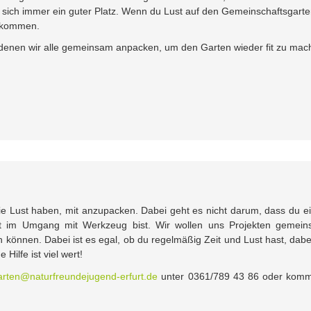
t sich immer ein guter Platz. Wenn du Lust auf den Gemeinschaftsgart
llkommen.
n denen wir alle gemeinsam anpacken, um den Garten wieder fit zu ma
e Lust haben, mit anzupacken. Dabei geht es nicht darum, dass du e
t im Umgang mit Werkzeug bist. Wir wollen uns Projekten gemei
können. Dabei ist es egal, ob du regelmäßig Zeit und Lust hast, dabe
Hilfe ist viel wert!
rten@naturfreundejugend-erfurt.de
unter 0361/789 43 86 oder kom