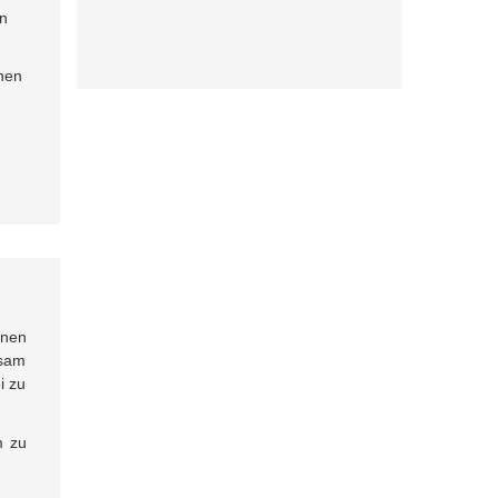
en
chen
inen
nsam
i zu
m zu