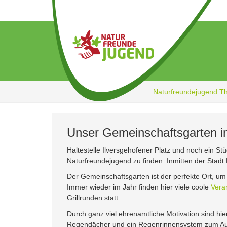
Zum
Hauptinhalt
springen
Naturfreundejugend T
Unser Gemeinschaftsgarten in
Haltestelle Ilversgehofener Platz und noch ein St
Naturfreundejugend zu finden: Inmitten der Stadt E
Der Gemeinschaftsgarten ist der perfekte Ort, u
Immer wieder im Jahr finden hier viele coole
Vera
Grillrunden statt.
Durch ganz viel ehrenamtliche Motivation sind hie
Regendächer und ein Regenrinnensystem zum Auf