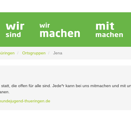
hüringen
Ortsgruppen
Jena
statt, die offen für alle sind. Jede*r kann bei uns mitmachen und mit u
lanen.
eundejugend-thueringen.de