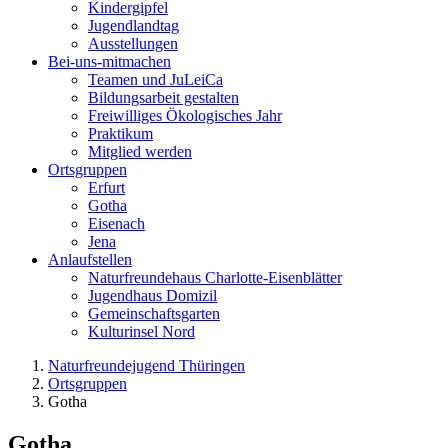
Kindergipfel
Jugendlandtag
Ausstellungen
Bei-uns-mitmachen
Teamen und JuLeiCa
Bildungsarbeit gestalten
Freiwilliges Ökologisches Jahr
Praktikum
Mitglied werden
Ortsgruppen
Erfurt
Gotha
Eisenach
Jena
Anlaufstellen
Naturfreundehaus Charlotte-Eisenblätter
Jugendhaus Domizil
Gemeinschaftsgarten
Kulturinsel Nord
Naturfreundejugend Thüringen
Ortsgruppen
Gotha
Gotha