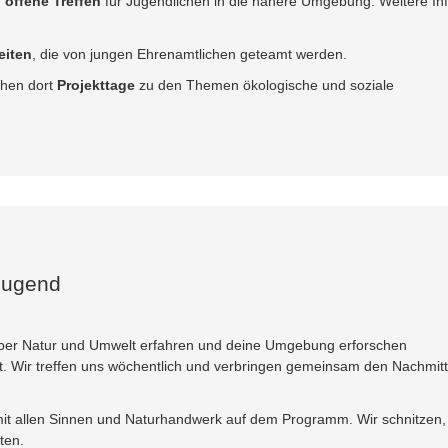
 offene Treffen
für Jugendlichen in die nähere Umgebung. Weitere In
eiten
, die von jungen Ehrenamtlichen geteamt werden.
chen dort
Projekttage
zu den Themen ökologische und soziale
jugend
ber Natur und Umwelt erfahren und deine Umgebung erforschen
t. Wir treffen uns wöchentlich und verbringen gemeinsam den Nachmit
it allen Sinnen und Naturhandwerk auf dem Programm. Wir schnitzen,
ten.