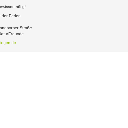
rwissen nötig!
 der Ferien
onneborner Straße
 NaturFreunde
ringen.de
Allgemeine Informationen
W
NaturFreunde Thüringen
Na