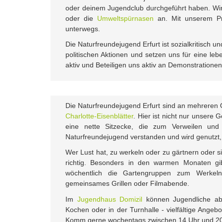
oder deinem Jugendclub durchgeführt haben. Wir 
oder die
Umweltspürnasen
an. Mit unserem P
unterwegs.
Die Naturfreundejugend Erfurt ist sozialkritisch u
politischen Aktionen und setzen uns für eine leb
aktiv und Beteiligen uns aktiv an Demonstration
Die Naturfreundejugend Erfurt sind an mehreren Ort
Charlotte-Eisenblätter
. Hier ist nicht nur unsere 
eine nette Sitzecke, die zum Verweilen und 
Naturfreundejugend verstanden und wird genutzt,
Wer Lust hat, zu werkeln oder zu gärtnern oder s
richtig. Besonders in den warmen Monaten gibt
wöchentlich die Gartengruppen zum Werkeln
gemeinsames Grillen oder Filmabende.
Im
Jugendhaus Domizil
können Jugendliche ab 
Kochen oder in der Turnhalle - vielfältige Angeb
Komm gerne wochentags zwischen 14 Uhr und 20 