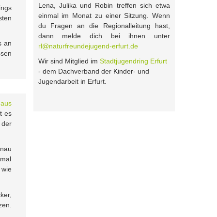
Lena, Julika und Robin treffen sich etwa
ings
einmal im Monat zu einer Sitzung. Wenn
sten
du Fragen an die Regionalleitung hast,
dann melde dich bei ihnen unter
s an
rl@naturfreundejugend-erfurt.de
ssen
Wir sind Mitglied im
Stadtjugendring Erfurt
- dem Dachverband der Kinder- und
Jugendarbeit in Erfurt.
haus
t es
 der
nau
nmal
 wie
ker,
zen.