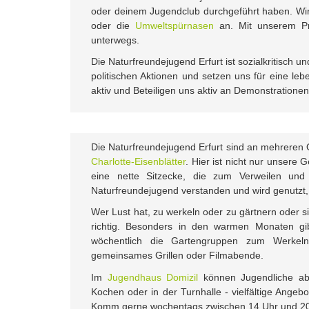
oder deinem Jugendclub durchgeführt haben. Wir 
oder die
Umweltspürnasen
an. Mit unserem P
unterwegs.
Die Naturfreundejugend Erfurt ist sozialkritisch u
politischen Aktionen und setzen uns für eine leb
aktiv und Beteiligen uns aktiv an Demonstration
Die Naturfreundejugend Erfurt sind an mehreren Ort
Charlotte-Eisenblätter
. Hier ist nicht nur unsere 
eine nette Sitzecke, die zum Verweilen und 
Naturfreundejugend verstanden und wird genutzt,
Wer Lust hat, zu werkeln oder zu gärtnern oder s
richtig. Besonders in den warmen Monaten gibt
wöchentlich die Gartengruppen zum Werkeln
gemeinsames Grillen oder Filmabende.
Im
Jugendhaus Domizil
können Jugendliche ab 
Kochen oder in der Turnhalle - vielfältige Angeb
Komm gerne wochentags zwischen 14 Uhr und 20 