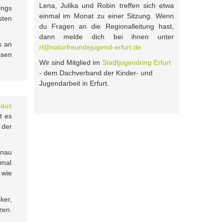
Lena, Julika und Robin treffen sich etwa
ings
einmal im Monat zu einer Sitzung. Wenn
sten
du Fragen an die Regionalleitung hast,
dann melde dich bei ihnen unter
s an
rl@naturfreundejugend-erfurt.de
ssen
Wir sind Mitglied im
Stadtjugendring Erfurt
- dem Dachverband der Kinder- und
Jugendarbeit in Erfurt.
haus
t es
 der
nau
nmal
 wie
ker,
zen.