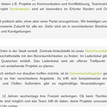
bieten z.B. Projekte zu Kommunikation und Konfliktlösung, Teamtrain
rojekt
Nordostwärts
sind wir besonders im Erfurter Norden und O
nd politisch aktiv, ohne aber einer Partei anzugehören. Wir beteiligen un
enswerte Zukunft für alle ein. Dafür sind wir in verschiedenen Bündni
en und Kundgebungen.
en in der Stadt verteilt. Zentrale Anlaufstelle ist unser
Naturfreunde
Geschäftsstelle mit den Büroräumlichkeiten zu finden. Im Ladenlokal gib
Quatschen einlädt. Das Ladenlokal wird als offener Treffpunkt
 um anstehende Projekte zu planen.
ich einfach nur draußen treffen möchte, ist im
Gemeinschaftsgarten
ge
 es hier verschiedene Angebote. So trifft sich beispielsweise ei
 und Chillen. Außerdem gibt es regelmäßige Veranstaltungen
12 Jahren wochentags ihre Freizeit verbringen. Ob beim Tischkic
ote sind möglich und das Team hilft dir dabei, deine Projekte umzuset
Uhr vorbei.