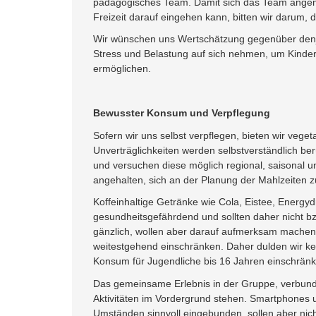
pädagogisches Team. Damit sich das Team angeme
Freizeit darauf eingehen kann, bitten wir darum, 
Wir wünschen uns Wertschätzung gegenüber denjeni
Stress und Belastung auf sich nehmen, um Kinder
ermöglichen.
Bewusster Konsum und Verpflegung
Sofern wir uns selbst verpflegen, bieten wir veget
Unverträglichkeiten werden selbstverständlich be
und versuchen diese möglich regional, saisonal u
angehalten, sich an der Planung der Mahlzeiten zu
Koffeinhaltige Getränke wie Cola, Eistee, Energyd
gesundheitsgefährdend und sollten daher nicht bz
gänzlich, wollen aber darauf aufmerksam machen
weitestgehend einschränken. Daher dulden wir ke
Konsum für Jugendliche bis 16 Jahren einschränk
Das gemeinsame Erlebnis in der Gruppe, verbund
Aktivitäten im Vordergrund stehen. Smartphones
Umständen sinnvoll eingebunden, sollen aber ni