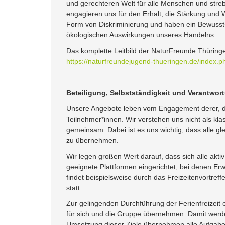
und gerechteren Welt für alle Menschen und strebe
engagieren uns für den Erhalt, die Stärkung und
Form von Diskriminierung und haben ein Bewusstsei
ökologischen Auswirkungen unseres Handelns.
Das komplette Leitbild der NaturFreunde Thüring
https://naturfreundejugend-thueringen.de/index
Beteiligung, Selbstständigkeit und Verantw
Unsere Angebote leben vom Engagement derer, di
Teilnehmer*innen. Wir verstehen uns nicht als kla
gemeinsam. Dabei ist es uns wichtig, dass alle g
zu übernehmen.
Wir legen großen Wert darauf, dass sich alle aktiv
geeignete Plattformen eingerichtet, bei denen E
findet beispielsweise durch das Freizeitenvortre
statt.
Zur gelingenden Durchführung der Ferienfreizeit e
für sich und die Gruppe übernehmen. Damit werden
Umsetzung dieser Ziele übernehmen alle Aufgaben