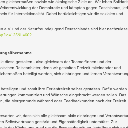
n gleichermaßen soziale wie ökologische Ziele an. Wir leben Solidarit
 Weiterentwicklung der Demokratie und kämpfen gegen Faschismus, je
n für Intersektionalität. Dabei berücksichtigen wir die sozialen und
en e.V. und der Naturfreundejugend Deutschlands sind hier nachzulese
.php?id=125&L=602
ortungsübernahme
e diese gestalten - also gleichsam der Teamer*innen und der
ssischen Reiseanbieter, denn wir gestalten Freizeit miteinander und
leichermaßen beteiligt werden, sich einbringen und lernen Verantwortun
 beteiligen und somit ihre Ferienfreizeit selber gestalten. Dafür werden
rwartungen kommuniziert und Wünsche eingebracht werden sollen. Das
ffen, die Morgenrunde während oder Feedbackrunden nach der Freizeit
rwarten wir, dass sich alle gleichsam aktiv einbringen und Verantwort
 Selbstvertrauen gestärkt und Eigenständigkeit unterstützt. Zur
 in der Küche und rund um die Essenzubereitung, beteiligen sich an 