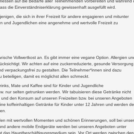
ssen auf die Bedarfe aller Teilnehmenden vorbereiten und während 
dass die Einverständniserklärung gewissenhaft ausgefüllt wird.
gen, die sich in ihrer Freizeit für andere engagieren und mitunter
n und Jugendlichen eine angenehme und wertvolle Freizeit zu
arische Vollwertkost an. Es gibt immer eine vegane Option. Allergien un
rücksichtigt. Wir achten auf eine zuckerreduzierte, gesunde Versorgung
nd verpackungsfrei zu gestalten. Die Teilnehmer*innen sind dazu
 beteiligen, damit es möglichst allen schmeckt.
rinks, Mate und Kaffee sind für Kinder und Jugendliche
w. nur selten getrunken werden. Wir tabuisieren diese Getränke nicht
 und den Konsum auf unseren Freizeiten bzw. bei unseren Angeboten
ine koffeinhaltigen Getränke für Kinder unter 12 Jahren und werden d
en.
en mit wertvollen Momenten und schönen Erinnerungen, soll bei unse
 und andere mobile Endgeräte werden bei unseren Angeboten unter
cht das Hauptbeschäftigungsmedium sein. Vor Ort werden zwischen den