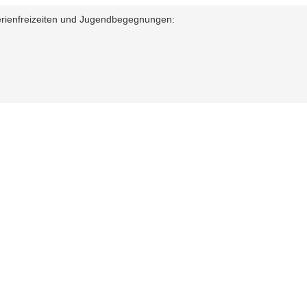
erienfreizeiten und Jugendbegegnungen:
Allgemeine Informationen
W
NaturFreunde Thüringen
Na
Jo
Naturfreundehaus "Thüringer Wald"