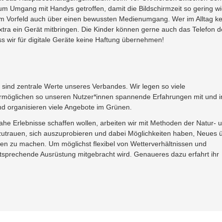
Umgang mit Handys getroffen, damit die Bildschirmzeit so gering w
d im Vorfeld auch über einen bewussten Medienumgang. Wer im Alltag ke
ra ein Gerät mitbringen. Die Kinder können gerne auch das Telefon d
 wir für digitale Geräte keine Haftung übernehmen!
sind zentrale Werte unseres Verbandes. Wir legen so viele
rmöglichen so unseren Nutzer*innen spannende Erfahrungen mit und i
nd organisieren viele Angebote im Grünen.
ahe Erlebnisse schaffen wollen, arbeiten wir mit Methoden der Natur- 
zutrauen, sich auszuprobieren und dabei Möglichkeiten haben, Neues 
ben zu machen. Um möglichst flexibel von Wetterverhältnissen und
ntsprechende Ausrüstung mitgebracht wird. Genaueres dazu erfahrt ihr