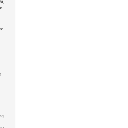
ät,
de
n:
g
ung
der