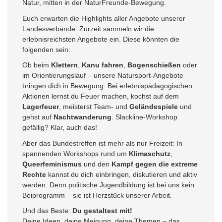
Natur, mitten in der NaturFreunde-Bewegung.
Euch erwarten die Highlights aller Angebote unserer
Landesverbände. Zurzeit sammeln wir die
erlebnisreichsten Angebote ein. Diese könnten die
folgenden sein:
Ob beim
Klettern
,
Kanu fahren
,
Bogenschießen
oder
im Orientierungslauf – unsere Natursport-Angebote
bringen dich in Bewegung. Bei erlebnispädagogischen
Aktionen lernst du Feuer machen, kochst auf dem
Lagerfeuer
, meisterst Team- und
Geländespiele
und
gehst auf
Nachtwanderung
. Slackline-Workshop
gefällig? Klar, auch das!
Aber das Bundestreffen ist mehr als nur Freizeit: In
spannenden Workshops rund um
Klimaschutz
,
Queerfeminismus
und den
Kampf gegen die extreme
Rechte
kannst du dich einbringen, diskutieren und aktiv
werden. Denn politische Jugendbildung ist bei uns kein
Beiprogramm – sie ist Herzstück unserer Arbeit.
Und das Beste:
Du gestaltest mit!
Deine Ideen, deine Meinung, deine Themen – das