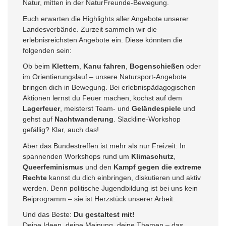
Natur, mitten in der NaturFreunde-Bewegung.
Euch erwarten die Highlights aller Angebote unserer
Landesverbände. Zurzeit sammeln wir die
erlebnisreichsten Angebote ein. Diese könnten die
folgenden sein:
Ob beim
Klettern
,
Kanu fahren
,
Bogenschießen
oder
im Orientierungslauf – unsere Natursport-Angebote
bringen dich in Bewegung. Bei erlebnispädagogischen
Aktionen lernst du Feuer machen, kochst auf dem
Lagerfeuer
, meisterst Team- und
Geländespiele
und
gehst auf
Nachtwanderung
. Slackline-Workshop
gefällig? Klar, auch das!
Aber das Bundestreffen ist mehr als nur Freizeit: In
spannenden Workshops rund um
Klimaschutz
,
Queerfeminismus
und den
Kampf gegen die extreme
Rechte
kannst du dich einbringen, diskutieren und aktiv
werden. Denn politische Jugendbildung ist bei uns kein
Beiprogramm – sie ist Herzstück unserer Arbeit.
Und das Beste:
Du gestaltest mit!
Deine Ideen, deine Meinung, deine Themen – das