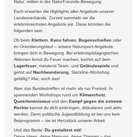
Natur, mitten in der NaturFreunde-Bewegung.
Euch erwarten die Highlights aller Angebote unserer
Landesverbände. Zurzeit sammeln wir die
erlebnisreichsten Angebote ein. Diese könnten die
folgenden sein:
Ob beim
Klettern
,
Kanu fahren
,
Bogenschießen
oder
im Orientierungslauf – unsere Natursport-Angebote
bringen dich in Bewegung. Bei erlebnispädagogischen
Aktionen lernst du Feuer machen, kochst auf dem
Lagerfeuer
, meisterst Team- und
Geländespiele
und
gehst auf
Nachtwanderung
. Slackline-Workshop
gefällig? Klar, auch das!
Aber das Bundestreffen ist mehr als nur Freizeit: In
spannenden Workshops rund um
Klimaschutz
,
Queerfeminismus
und den
Kampf gegen die extreme
Rechte
kannst du dich einbringen, diskutieren und aktiv
werden. Denn politische Jugendbildung ist bei uns kein
Beiprogramm – sie ist Herzstück unserer Arbeit.
Und das Beste:
Du gestaltest mit!
Deine Ideen, deine Meinung, deine Themen – das