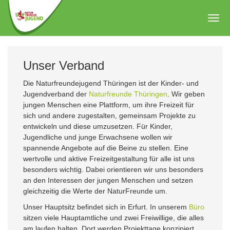
Zum
Hauptinhalt
Togg
springen
navig
Unser Verband
Die Naturfreundejugend Thüringen ist der Kinder- und
Jugendverband der
Naturfreunde Thüringen
. Wir geben
jungen Menschen eine Plattform, um ihre Freizeit für
sich und andere zugestalten, gemeinsam Projekte zu
entwickeln und diese umzusetzen. Für Kinder,
Jugendliche und junge Erwachsene wollen wir
spannende Angebote auf die Beine zu stellen. Eine
wertvolle und aktive Freizeitgestaltung für alle ist uns
besonders wichtig. Dabei orientieren wir uns besonders
an den Interessen der jungen Menschen und setzen
gleichzeitig die Werte der NaturFreunde um.
Unser Hauptsitz befindet sich in Erfurt. In unserem
Büro
sitzen viele Hauptamtliche und zwei Freiwillige, die alles
am laufen halten. Dort werden Projekttage konzipiert,