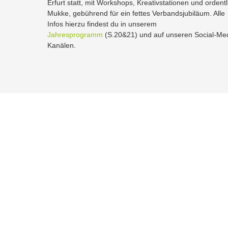
Erfurt statt, mit Workshops, Kreativstationen und ordentl
Mukke, gebührend für ein fettes Verbandsjubiläum. Alle
Infos hierzu findest du in unserem
Jahresprogramm
(S.20&21) und auf unseren Social-Me
Kanälen.
Allgemeine Informationen
W
NaturFreunde Thüringen
Na