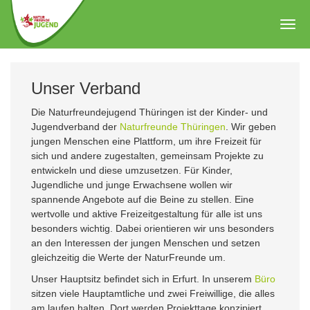
Zum
Hauptinhalt
Togg
springen
navig
Unser Verband
Die Naturfreundejugend Thüringen ist der Kinder- und
Jugendverband der
Naturfreunde Thüringen
. Wir geben
jungen Menschen eine Plattform, um ihre Freizeit für
sich und andere zugestalten, gemeinsam Projekte zu
entwickeln und diese umzusetzen. Für Kinder,
Jugendliche und junge Erwachsene wollen wir
spannende Angebote auf die Beine zu stellen. Eine
wertvolle und aktive Freizeitgestaltung für alle ist uns
besonders wichtig. Dabei orientieren wir uns besonders
an den Interessen der jungen Menschen und setzen
gleichzeitig die Werte der NaturFreunde um.
Unser Hauptsitz befindet sich in Erfurt. In unserem
Büro
sitzen viele Hauptamtliche und zwei Freiwillige, die alles
am laufen halten. Dort werden Projekttage konzipiert,