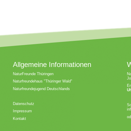
Allgemeine Informationen
W
NaturFreunde Thüringen
Na
Jo
Naturfreundehaus "Thüringer Wald"
Er
Naturfreundejugend Deutschlands
U
Datenschutz
Sc
in
Impressum
od
Kontakt