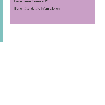
Erwachsene hören zu!"
Hier erhältst du alle Informationen!
Allgemeine Informationen
W
NaturFreunde Thüringen
Na