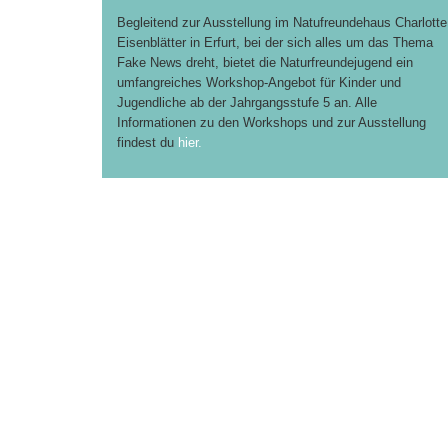
Begleitend zur Ausstellung im Natufreundehaus Charlotte
Eisenblätter in Erfurt, bei der sich alles um das Thema
Fake News dreht, bietet die Naturfreundejugend ein
umfangreiches Workshop-Angebot für Kinder und
Jugendliche ab der Jahrgangsstufe 5 an. Alle
Informationen zu den Workshops und zur Ausstellung
findest du
hier.
Besuche uns: