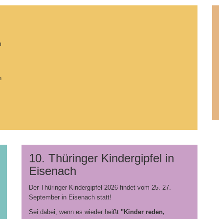
m
n
10. Thüringer Kindergipfel in
Eisenach
Der Thüringer Kindergipfel 2026 findet vom 25.-27.
September in Eisenach statt!
Sei dabei, wenn es wieder heißt
"Kinder reden,